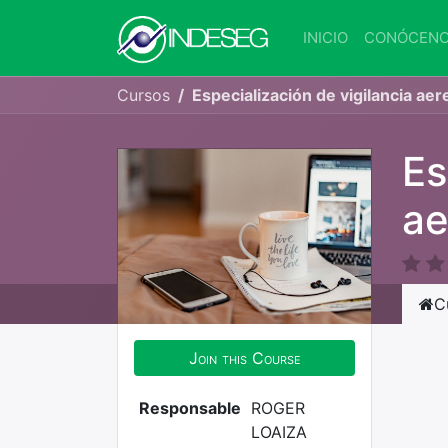
INICIO
CONÓCEN
Cursos
Especialización de vigilancia ae
Es
ae
C
Join this Course
Responsable
ROGER
LOAIZA