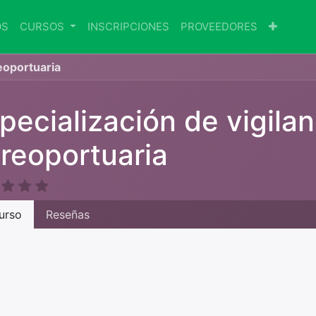
OS
CURSOS
INSCRIPCIONES
PROVEEDORES
reoportuaria
pecialización de vigilan
reoportuaria
urso
Reseñas