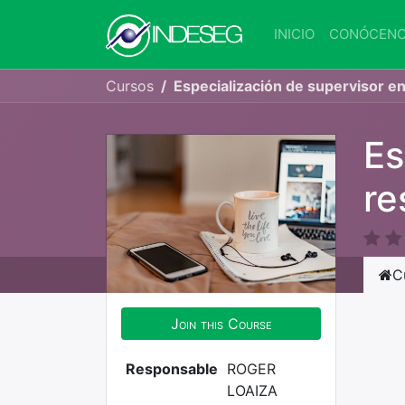
INICIO
CONÓCEN
Cursos
Especialización de supervisor en
Es
re
C
Join this Course
Responsable
ROGER
LOAIZA