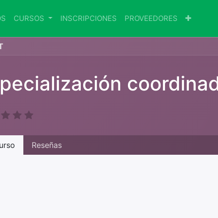
OS
CURSOS
INSCRIPCIONES
PROVEEDORES
T
pecialización coordin
urso
Reseñas