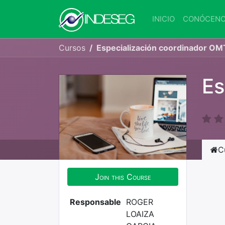
INICIO
CONÓCEN
Cursos
Especialización coordinador OM
Es
C
Join this Course
Responsable
ROGER
LOAIZA